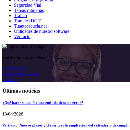
Seguridad Vial
Tareas rutinarias
Tráfico
Trámites DGT
Tuautoescuela.net
Utilidades de nuestro software
Verifactu
Contacta con nosotros
91 638 69 97
soporte@galibo.net
Contacta
Últimas noticias
¿Qué hacer si una factura emitida tiene un error?
13/04/2026
Verifactu: Nuevos plazos y claves tras la ampliación del calendario de cumpli