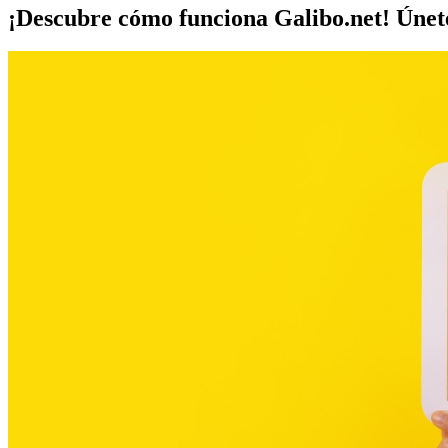
¡Descubre cómo funciona Galibo.net! Únet