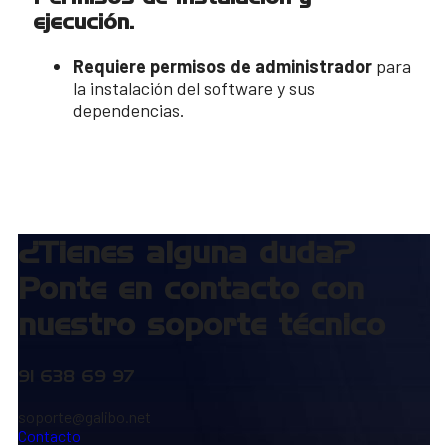
ejecución.
Requiere permisos de administrador
para
la instalación del software y sus
dependencias.
¿Tienes alguna duda?
Ponte en contacto con
nuestro soporte técnico
91 638 69 97
soporte@galibo.net
Contacto