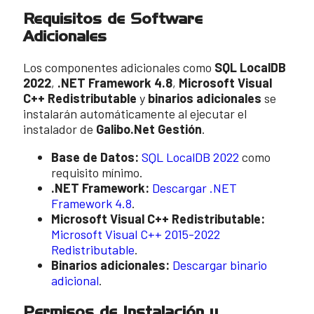
Requisitos de Software
Adicionales
Los componentes adicionales como
SQL LocalDB
2022
,
.NET Framework 4.8
,
Microsoft Visual
C++ Redistributable
y
binarios adicionales
se
instalarán automáticamente al ejecutar el
instalador de
Galibo.Net Gestión
.
Base de Datos:
SQL LocalDB 2022
como
requisito mínimo.
.NET Framework:
Descargar .NET
Framework 4.8
.
Microsoft Visual C++ Redistributable:
Microsoft Visual C++ 2015-2022
Redistributable
.
Binarios adicionales:
Descargar binario
adicional
.
Permisos de Instalación y