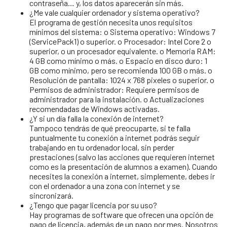
contraseña… y, los datos aparecerán sin más.
¿Me vale cualquier ordenador y sistema operativo?
El programa de gestión necesita unos requisitos
mínimos del sistema: o Sistema operativo: Windows 7
(ServicePack1) o superior. o Procesador: Intel Core 2 o
superior, o un procesador equivalente. o Memoria RAM:
4 GB como mínimo o más. o Espacio en disco duro: 1
GB como mínimo, pero se recomienda 100 GB o más. o
Resolución de pantalla: 1024 x 768 pixeles o superior. o
Permisos de administrador: Requiere permisos de
administrador para la instalación. o Actualizaciones
recomendadas de Windows activadas.
¿Y si un día falla la conexión de internet?
Tampoco tendrás de qué preocuparte, si te falla
puntualmente tu conexión a internet podrás seguir
trabajando en tu ordenador local, sin perder
prestaciones (salvo las acciones que requieren internet
como es la presentación de alumnos a examen). Cuando
necesites la conexión a internet, simplemente, debes ir
con el ordenador a una zona con internet y se
sincronizará.
¿Tengo que pagar licencia por su uso?
Hay programas de software que ofrecen una opción de
pago de licencia, además de un pago por mes. Nosotros